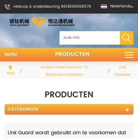
Nederlands
verkoop & ondersteuning 8613696958576
PRODUCTEN
MENU
Andere Graafmachine- En
Link
/
/
Huis
Bulldozeronderdelen
Bewaker
PRODUCTEN
CATEGORIEËN
Link Guard wordt gebruikt om te voorkomen dat