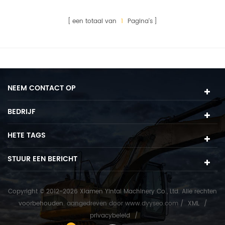
van
graafmachineschakels
een totaal van
1
Pagina's
NEEM CONTACT OP
BEDRIJF
HETE TAGS
STUUR EEN BERICHT
Copyright © 2012-2026 Xiamen Yintai Machinery Co., Ltd. Alle rechten
voorbehouden.
aangedreven door
www.dyyseo.com
/
XML
/
privacybeleid
/