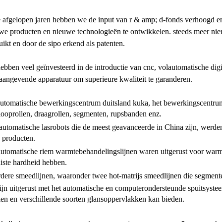
e afgelopen jaren hebben we de input van r & amp; d-fonds verhoogd e
we producten en nieuwe technologieën te ontwikkelen. steeds meer nie
uikt en door de sipo erkend als patenten.
ebben veel geïnvesteerd in de introductie van cnc, volautomatische dig
aangevende apparatuur om superieure kwaliteit te garanderen.
automatische bewerkingscentrum duitsland kuka, het bewerkingscentr
looprollen, draagrollen, segmenten, rupsbanden enz.
 automatische lasrobots die de meest geavanceerde in China zijn, werde
 producten.
automatische riem warmtebehandelingslijnen waren uitgerust voor war
uiste hardheid hebben.
dere smeedlijnen, waaronder twee hot-matrijs smeedlijnen die segmente
lijn uitgerust met het automatische en computerondersteunde spuitsyste
len en verschillende soorten glansoppervlakken kan bieden.