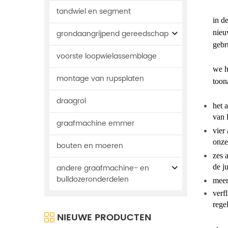
tandwiel en segment
in d
grondaangrijpend gereedschap
nieu
gebr
voorste loopwielassemblage
we h
montage van rupsplaten
toon
draagrol
het 
van 
graafmachine emmer
vier
onze
bouten en moeren
zes 
andere graafmachine- en
de j
bulldozeronderdelen
meer
verf
rege
NIEUWE PRODUCTEN