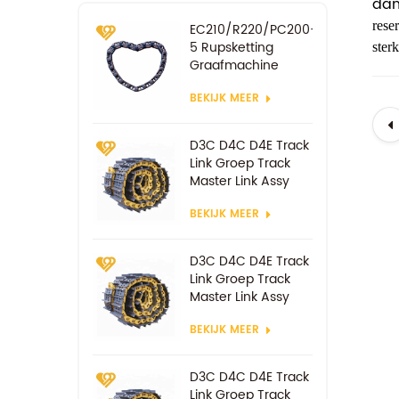
dan
rese
EC210/R220/PC200-
5 Rupsketting
ster
Graafmachine
Onderdelen voor
BEKIJK MEER
Rupsschakels
D3C D4C D4E Track
Link Groep Track
Master Link Assy
BEKIJK MEER
D3C D4C D4E Track
Link Groep Track
Master Link Assy
BEKIJK MEER
D3C D4C D4E Track
Link Groep Track