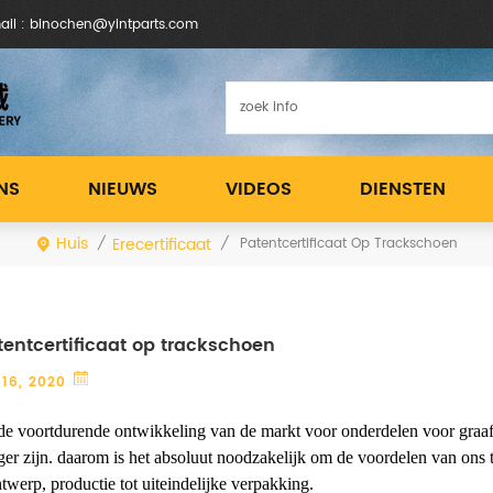
ail : binochen@yintparts.com
NS
NIEUWS
VIDEOS
DIENSTEN
Huis
Erecertificaat
/
/
Patentcertificaat Op Trackschoen
entcertificaat op trackschoen
16, 2020
de voortdurende ontwikkeling van de markt voor onderdelen voor graafm
ger zijn. daarom is het absoluut noodzakelijk om de voordelen van ons 
ntwerp, productie tot uiteindelijke verpakking.