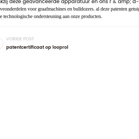
kzij deze geavanceerde apparatuur en ons r & amp; d
rveonderdelen voor graafmachines en bulldozers. al deze patenten getui
ke technologische ondersteuning aan onze producten.
VORIGE POST
patentcertificaat op looprol