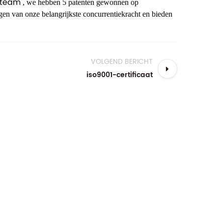
-team
, we hebben 5 patenten gewonnen op
gen van onze belangrijkste concurrentiekracht en bieden
VOLGEND BERICHT
iso9001-certificaat