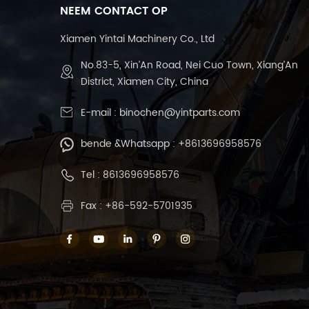
NEEM CONTACT OP
Xiamen Yintai Machinery Co., Ltd
No.83-5, Xin’An Road, Nei Cuo Town, Xiang’An
District, Xiamen City, China
E-mail :
binochen@yintparts.com
bende &Whatsapp :
+8613696958576
Tel :
8613696958576
Fax : +86-592-5701935