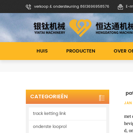
verkoop & ondersteuning 8613696958576
E-m
HUIS
PRODUCTEN
OVER O
pat
CATEGORIEËN
JAN 
track ketting link
met 
hevi
onderste looprol
d, o