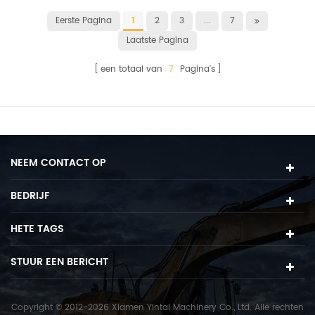
Eerste Pagina
1
2
3
...
7
Laatste Pagina
een totaal van
7
Pagina's
NEEM CONTACT OP
BEDRIJF
HETE TAGS
STUUR EEN BERICHT
Copyright © 2012-2026 Xiamen Yintai Machinery Co., Ltd. Alle rechten