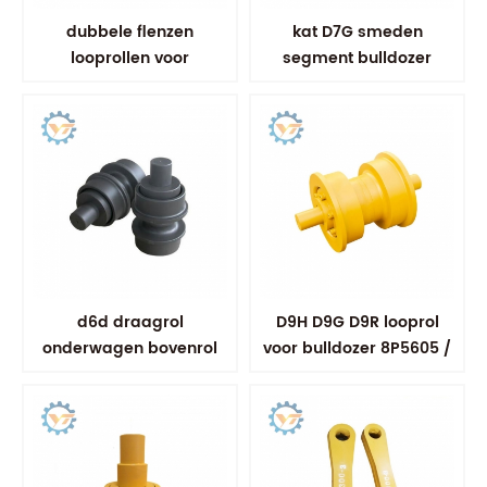
dubbele flenzen
kat D7G smeden
looprollen voor
segment bulldozer
bulldozer en
landingsgestel
oogstmachine
onderdelen
d6d draagrol
D9H D9G D9R looprol
onderwagen bovenrol
voor bulldozer 8P5605 /
8P5604