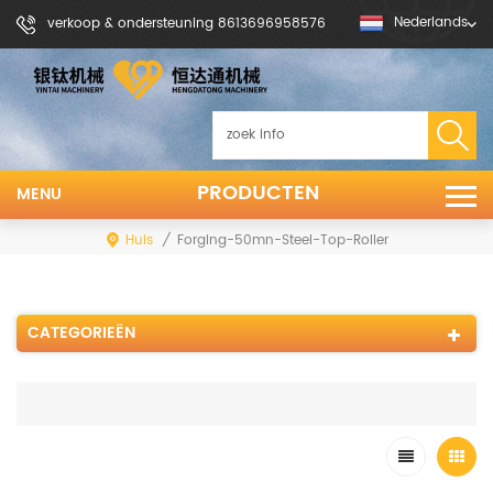
Nederlands
verkoop & ondersteuning 8613696958576
PRODUCTEN
MENU
Huis
/
Forging-50mn-Steel-Top-Roller
CATEGORIEËN