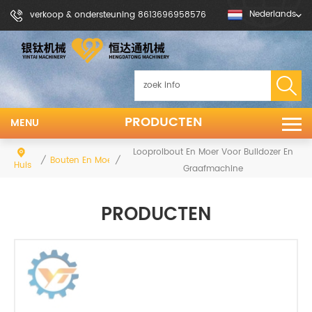
Nederlands
verkoop & ondersteuning 8613696958576
PRODUCTEN
MENU
Looprolbout En Moer Voor Bulldozer En
/
/
Bouten En Moeren
Huis
Graafmachine
PRODUCTEN