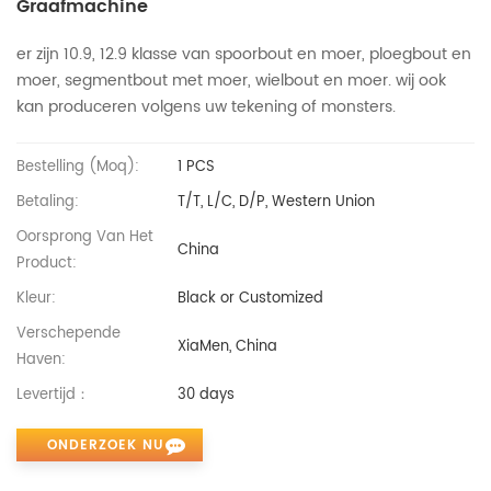
Graafmachine
er zijn 10.9, 12.9 klasse van spoorbout en moer, ploegbout en
moer, segmentbout met moer, wielbout en moer. wij ook
kan produceren volgens uw tekening of monsters.
Bestelling (moq):
1 PCS
Betaling:
T/T, L/C, D/P, Western Union
Oorsprong Van Het
China
Product:
Kleur:
Black or Customized
Verschepende
XiaMen, China
Haven:
Levertijd：
30 days
ONDERZOEK NU