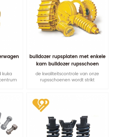
derwagen
bulldozer rupsplaten met enkele
kam bulldozer rupsschoen
d kuka
de kwaliteitscontrole van onze
centrum
rupsschoenen wordt strikt
heid van
uitgevoerd vanaf het inkopen van
tage. dit
grondstoffen tot verschillende
duur van
bewerkingsprocessen tot de
.
uiteindelijke verpakking.