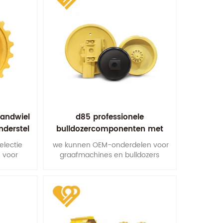
tandwiel
d85 professionele
nderstel
bulldozercomponenten met
en
voorste loopwiel
electie
we kunnen OEM-onderdelen voor
 voor
graafmachines en bulldozers
100 ton.
produceren volgens uw monsters,
ontwerpen of technische
tekeningen.