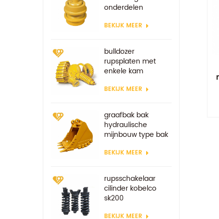
onderdelen
BEKIJK MEER
bulldozer
rupsplaten met
enkele kam
bulldozer
BEKIJK MEER
rupsschoen
graafbak bak
hydraulische
mijnbouw type bak
versterkte bakken
BEKIJK MEER
rupsschakelaar
cilinder kobelco
sk200
BEKIJK MEER