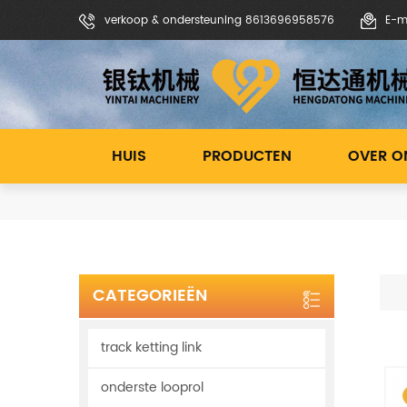
verkoop & ondersteuning 8613696958576
E-m
HUIS
PRODUCTEN
OVER O
CATEGORIEËN
track ketting link
onderste looprol