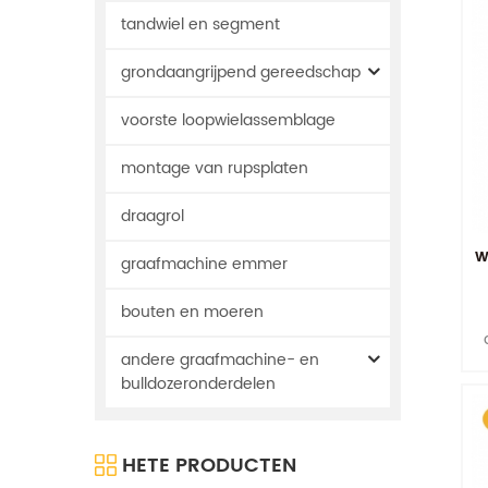
tandwiel en segment
grondaangrijpend gereedschap
voorste loopwielassemblage
montage van rupsplaten
draagrol
w
graafmachine emmer
bouten en moeren
andere graafmachine- en
z
d
bulldozeronderdelen
HETE PRODUCTEN