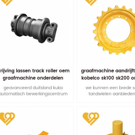
rijving lassen track roller oem
graafmachine aandrijf
graafmachine onderdelen
kobelco sk100 sk200 o
reserveonderdel
geavanceerd duitsland kuka
we kunnen een brede s
automatisch bewerkingscentrum
tandwielen aanbieden
orgt voor de nauwkeurigheid van
machines van 3 ton tot 
e afmetingen van de montage. dit
maximaliseert de levensduur van
onze looprollen.