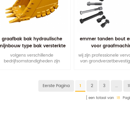
graafbak bak hydraulische
emmer tanden bout e
mijnbouw type bak versterkte
voor graafmachi
bakken
volgens verschillende
wij zijn professionele ver
bedrijfsomstandigheden zijn
van grondverzetbevestig
verschillende soorten emmers
kunnen we produceren vo
redelijk ontworpen uit vormen,
tekening of monste
materialen, plaatdikte en
spanningskenmerken, enz.
Eerste Pagina
1
2
3
...
1
een totaal van
18
Pagi