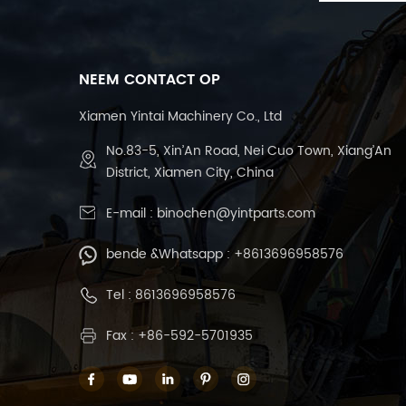
NEEM CONTACT OP
Xiamen Yintai Machinery Co., Ltd
No.83-5, Xin’An Road, Nei Cuo Town, Xiang’An
District, Xiamen City, China
E-mail :
binochen@yintparts.com
bende &Whatsapp :
+8613696958576
Tel :
8613696958576
Fax : +86-592-5701935