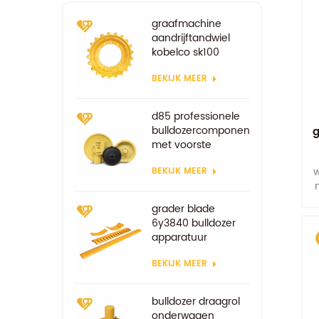
graafmachine
aandrijftandwiel
kobelco sk100
sk200 onderstel
BEKIJK MEER
reserveonderdelen
d85 professionele
bulldozercomponenten
g
met voorste
loopwiel
w
BEKIJK MEER
grader blade
6y3840 bulldozer
apparatuur
onderdelen
BEKIJK MEER
vervangende
slijtagedelen
bulldozer draagrol
onderwagen