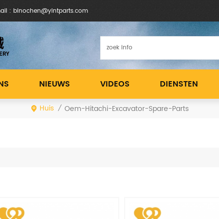
ail : binochen@yintparts.com
NS
NIEUWS
VIDEOS
DIENSTEN
Huis
Oem-Hitachi-Excavator-Spare-Parts
/