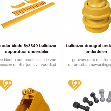
rader blade 6y3840 bulldozer
bulldozer draagrol on
apparatuur onderdelen
onderdelen
vervangende slijtagedelen
e bieden een brede selectie van
geavanceerd duitslan
messen en zijsnijders vervaardigd
automatisch bewerkings
uit verschillende kwaliteiten
zorgt voor de nauwkeurig
koolstofstaal en boorstaal.
de afmetingen van de mon
maximaliseert de levens
onze draagrollen